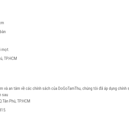
5cm
 bàn
i mọt.
hú, TP.HCM
 và an tâm về các chính sách của DoGoTamThu, chúng tôi đã áp dụng chính sách
ch sau
, Q.Tân Phú, TP.HCM
815.