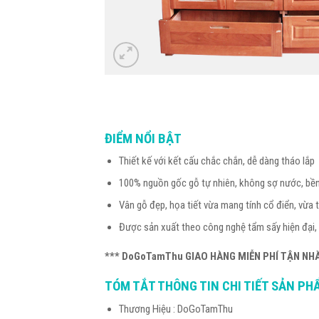
ĐIỂM NỔI BẬT
Thiết kế với kết cấu chắc chắn, dễ dàng tháo lắp
100% nguồn gốc gỗ tự nhiên, không sợ nước, bền
Vân gỗ đẹp, họa tiết vừa mang tính cổ điển, vừa t
Được sản xuất theo công nghệ tẩm sấy hiện đại,
*** DoGoTamThu GIAO HÀNG MIỄN PHÍ TẬN NH
TÓM TẮT THÔNG TIN CHI TIẾT SẢN PH
Thương Hiệu : DoGoTamThu