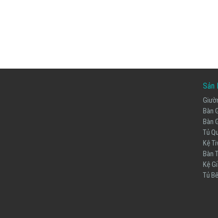
Sản 
Giườ
Bàn 
Bàn 
Tủ Q
Kệ Ti
Bàn 
Kệ Gi
Tủ B