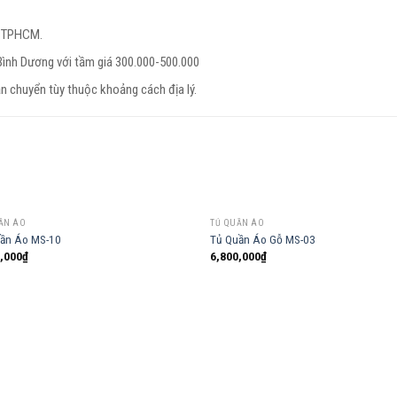
h TPHCM.
Bình Dương với tầm giá 300.000-500.000
ận chuyển tùy thuộc khoảng cách địa lý.
ẦN ÁO
TỦ QUẦN ÁO
ần Áo MS-10
Tủ Quần Áo Gỗ MS-03
,000
₫
6,800,000
₫