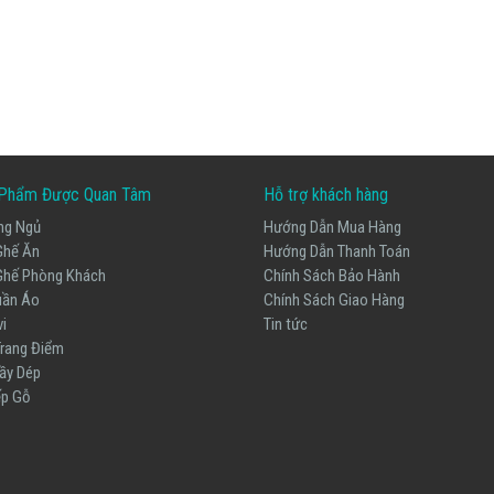
Phẩm Được Quan Tâm
Hỗ trợ khách hàng
ng Ngủ
Hướng Dẫn Mua Hàng
Ghế Ăn
Hướng Dẫn Thanh Toán
Ghế Phòng Khách
Chính Sách Bảo Hành
uần Áo
Chính Sách Giao Hàng
vi
Tin tức
Trang Điểm
ầy Dép
ếp Gỗ