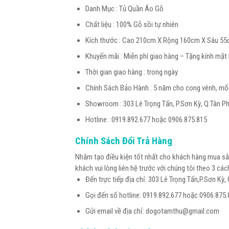
Danh Mục : Tủ Quần Áo Gỗ
Chất liệu : 100% Gỗ sồi tự nhiên
Kích thước : Cao 210cm X Rộng 160cm X Sâu 5
Khuyến mãi : Miễn phí giao hàng – Tặng kính mặt
Thời gian giao hàng : trong ngày
Chính Sách Bảo Hành : 5 năm cho cong vênh, mố
Showroom : 303 Lê Trọng Tấn, P.Sơn Kỳ, Q.Tân P
Hotline : 0919.892.677 hoặc 0906.875.815
Chính Sách Đổi Trả Hàng
Nhằm tạo điều kiện tốt nhất cho khách hàng mua sắm
khách vui lòng liên hệ trước với chúng tôi theo 3 cá
Đến trực tiếp địa chỉ: 303 Lê Trọng Tấn,P.Sơn Kỳ
Gọi đến số hotline: 0919.892.677 hoặc 0906.875.
Gửi email về địa chỉ: dogotamthu@gmail.com