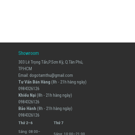
TỦ QUẦN ÁO
Tủ Quần Áo Gỗ MS-13
13,000,000
₫
Showroom
303 Lê Trọng Tấn,P.Sơn Kỳ, Q.Tân Phú,
TP.HCM
Email:
dogotamthu@gmail.com
Tư Vấn Bán Hàng
(8h - 21h hàng ngày)
0984326126
Khiếu Nại
(8h - 21h hàng ngày)
0984326126
Bảo Hành
(8h - 21h hàng ngày)
0984326126
Thứ 2–6
Thứ 7
Sáng: 08:00–
Sáng: 10:00–21:00