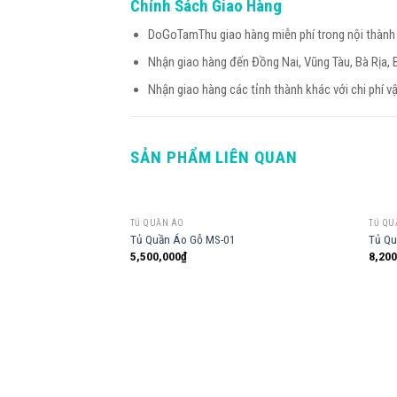
Chính Sách Giao Hàng
DoGoTamThu giao hàng miễn phí trong nội thàn
Nhận giao hàng đến Đồng Nai, Vũng Tàu, Bà Rịa, 
Nhận giao hàng các tỉnh thành khác với chi phí v
SẢN PHẨM LIÊN QUAN
TỦ QUẦN ÁO
TỦ QU
Tủ Quần Áo Gỗ MS-01
Tủ Qu
5,500,000
₫
8,200