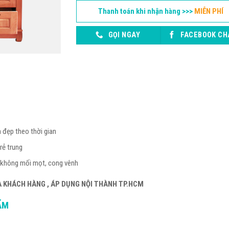
Thanh toán khi nhận hàng >>>
MIỄN PHÍ
GỌI NGAY
FACEBOOK CH
 đẹp theo thời gian
rẻ trung
 không mối mọt, cong vênh
À KHÁCH HÀNG , ÁP DỤNG NỘI THÀNH TP.HCM
ẨM