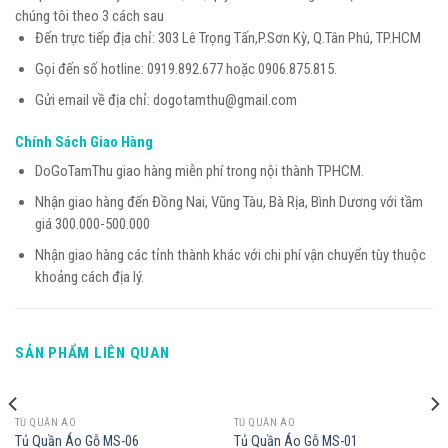
chúng tôi theo 3 cách sau
Đến trực tiếp địa chỉ: 303 Lê Trọng Tấn,P.Sơn Kỳ, Q.Tân Phú, TP.HCM
Gọi đến số hotline: 0919.892.677 hoặc 0906.875.815.
Gửi email về địa chỉ: dogotamthu@gmail.com
Chính Sách Giao Hàng
DoGoTamThu giao hàng miễn phí trong nội thành TPHCM.
Nhận giao hàng đến Đồng Nai, Vũng Tàu, Bà Rịa, Bình Dương với tầm
giá 300.000-500.000
Nhận giao hàng các tỉnh thành khác với chi phí vận chuyển tùy thuộc
khoảng cách địa lý.
SẢN PHẨM LIÊN QUAN
TỦ QUẦN ÁO
TỦ QUẦN ÁO
Tủ Quần Áo Gỗ MS-06
Tủ Quần Áo Gỗ MS-01