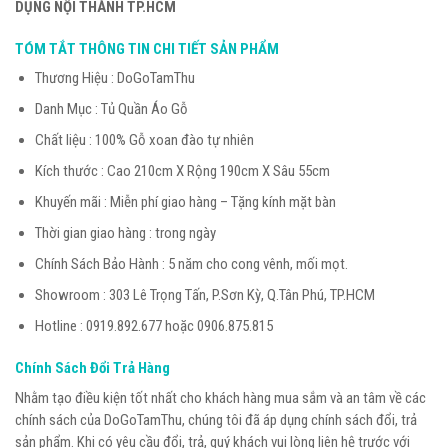
DỤNG NỘI THÀNH TP.HCM
TÓM TẮT THÔNG TIN CHI TIẾT SẢN PHẨM
Thương Hiệu : DoGoTamThu
Danh Mục : Tủ Quần Áo Gỗ
Chất liệu : 100% Gỗ xoan đào tự nhiên
Kích thước : Cao 210cm X Rộng 190cm X Sâu 55cm
Khuyến mãi : Miễn phí giao hàng – Tặng kính mặt bàn
Thời gian giao hàng : trong ngày
Chính Sách Bảo Hành : 5 năm cho cong vênh, mối mọt.
Showroom : 303 Lê Trọng Tấn, P.Sơn Kỳ, Q.Tân Phú, TP.HCM
Hotline : 0919.892.677 hoặc 0906.875.815
Chính Sách Đổi Trả Hàng
Nhằm tạo điều kiện tốt nhất cho khách hàng mua sắm và an tâm về các
chính sách của DoGoTamThu, chúng tôi đã áp dụng chính sách đổi, trả
sản phẩm. Khi có yêu cầu đổi, trả, quý khách vui lòng liên hệ trước với