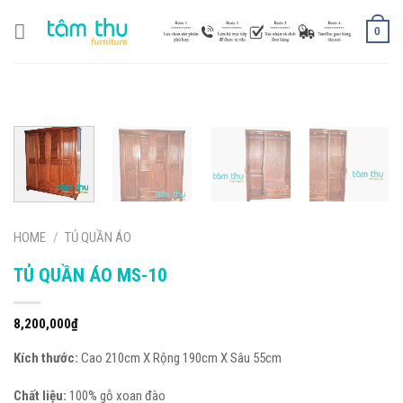
Skip
to
0
content
HOME
/
TỦ QUẦN ÁO
TỦ QUẦN ÁO MS-10
8,200,000
₫
Kích thước:
Cao 210cm X Rộng 190cm X Sâu 55cm
Chất liệu:
100% gỗ xoan đào