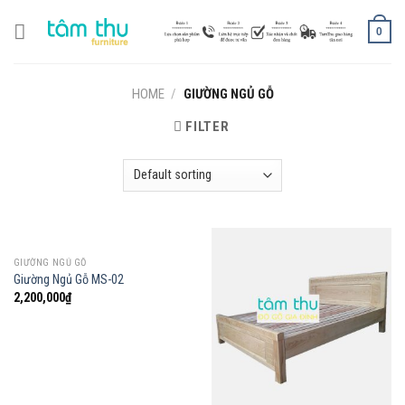
Skip
to
0
content
HOME
/
GIƯỜNG NGỦ GỖ
FILTER
GIƯỜNG NGỦ GỖ
Giường Ngủ Gỗ MS-02
2,200,000
₫